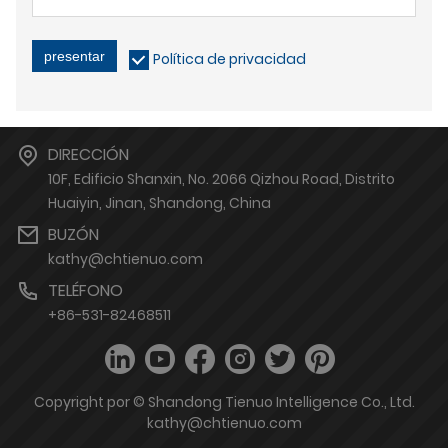
presentar
Política de privacidad
DIRECCIÓN
10F, Edificio Shanxin, No. 2066 Qizhou Road, Distrito
Huaiyin, Jinan, Shandong, China
BUZÓN
kathy@chtienuo.com
TELÉFONO
+86-531-82468511
Copyright por © Shandong Tienuo Intelligence Co., Ltd.
kathy@chtienuo.com